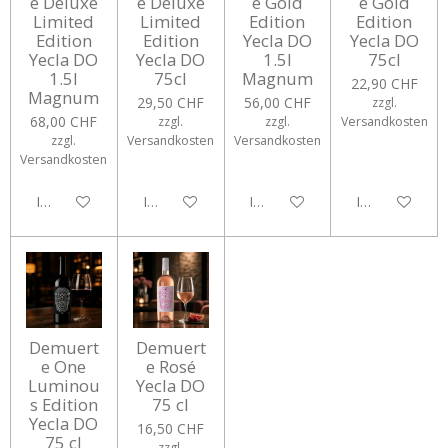
e Deluxe
e Deluxe
e Gold
e Gold
Limited
Limited
Edition
Edition
Edition
Edition
Yecla DO
Yecla DO
Yecla DO
Yecla DO
1.5l
75cl
1.5l
75cl
Magnum
22,90 CHF
Magnum
29,50 CHF
56,00 CHF
zzgl.
68,00 CHF
zzgl.
zzgl.
Versandkosten
zzgl.
Versandkosten
Versandkosten
Versandkosten
In den Warenkorb
In den Warenkorb
In den Warenkorb
In den Waren
Demuert
Demuert
e One
e Rosé
Luminou
Yecla DO
s Edition
75 cl
Yecla DO
16,50 CHF
75 cl
zzgl.