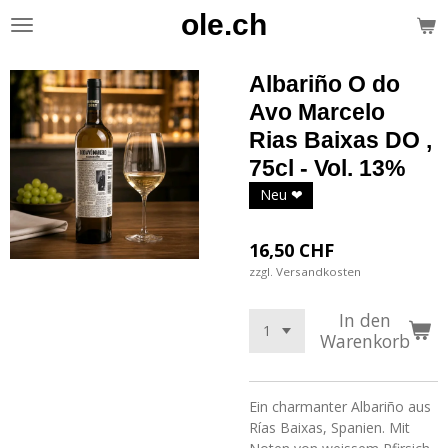
ole.ch
Zum
Hauptinhalt
springen
Albariño O do
Avo Marcelo
Rias Baixas DO ,
75cl - Vol. 13%
Neu ❤
16,50 CHF
zzgl. Versandkosten
In den
Warenkorb
Ein charmanter Albariño aus
Rías Baixas, Spanien. Mit