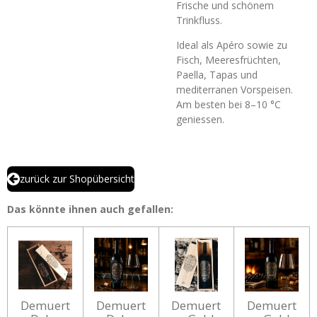
Frische und schönem
Trinkfluss.
Ideal als Apéro sowie zu
Fisch, Meeresfrüchten,
Paella, Tapas und
mediterranen Vorspeisen.
Am besten bei 8–10 °C
geniessen.
zurück zur Shopübersicht
Das könnte ihnen auch gefallen:
Demuert
Demuert
Demuert
Demuert