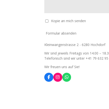
Kopie an mich senden
Formular absenden
Kleinwangenstrasse 2 - 6280 Hochdorf
Wir sind jeweils Freitags von 14.00 – 1
Telefonisch sind wir unter +41 79 632 95 3
Wir freuen uns auf Sie!
F
I
W
a
n
h
c
s
a
e
t
t
b
a
s
o
g
A
o
r
p
k
a
p