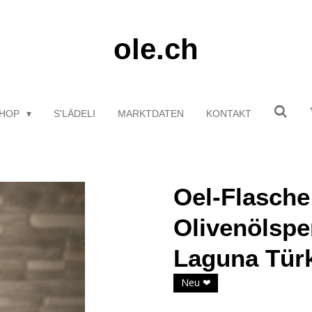
ole.ch
HOP
S'LÄDELI
MARKTDATEN
KONTAKT
Oel-Flasche
Olivenölspe
Laguna Tür
Neu ❤