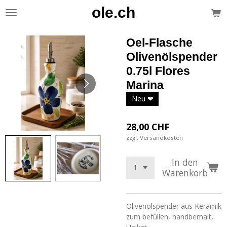
ole.ch
Zum
Hauptinhalt
springen
Oel-Flasche
Olivenölspender
0.75l Flores
Marina
Neu ❤
28,00 CHF
zzgl. Versandkosten
In den
Warenkorb
Olivenölspender aus Keramik
zum befüllen, handbemalt,