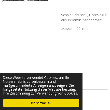
Schale/Schüssel „Flores azul“
aus Keramik, handbemalt
Masse: ø 22cm, rund
Diese Website verwendet Cookies, um Ihr
Nutzererlebnis zu verbessern und
maßgeschneiderte Anzeigen anzuzeigen. Die
fortgesetzte Nutzung dieser Website bestätigt
Ihre Zustimmung zur Verwendung von Cookies.
© 2022 - 2026 ole.ch
Ich stimme zu
Mit Unterstützung von
Webador