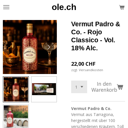
ole.ch
Zum
Hauptinhalt
springen
Vermut Padro &
Co. - Rojo
Classico - Vol.
18% Alc.
22,00 CHF
zzgl. Versandkosten
In den
Warenkorb
Vermut Padro & Co.
Vermut aus Tarragona,
hergestellt mit über 100
verschiedenen Kräutern. Toll